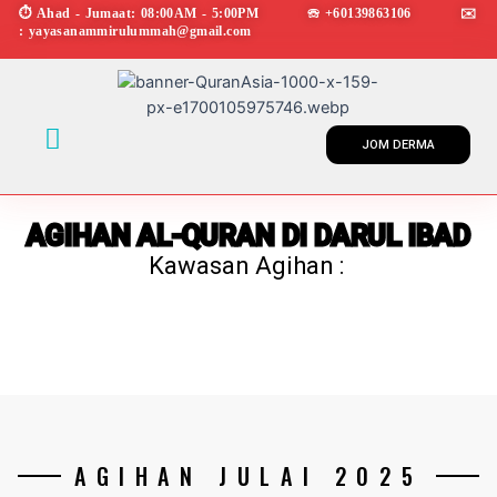
Skip
⏱︎ Ahad - Jumaat: 08:00AM - 5:00PM ☏ +60139863106 ✉︎
: yayasanammirulummah@gmail.com
to
content
Menu
JOM DERMA
AGIHAN AL-QURAN DI DARUL IBAD
Kawasan Agihan :
AGIHAN JULAI 2025