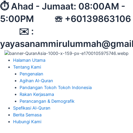
Skip
⏱︎ Ahad - Jumaat: 08:00AM -
to
5:00PM ☏ +60139863106
content
✉︎ :
yayasanammirulummah@gmai
Halaman Utama
Tentang Kami
Pengenalan
Agihan Al-Quran
Pandangan Tokoh Tokoh Indonesia
Rakan Kerjasama
Perancangan & Demografik
Spefikasi Al-Quran
Berita Semasa
Hubungi Kami