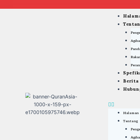
Skip
to
Menu
Halam
content
Tenta
Peng
Agiha
Panda
Rakan
Peran
Spefik
Berit
Hubun
Halaman
Tentang
Peng
Agiha