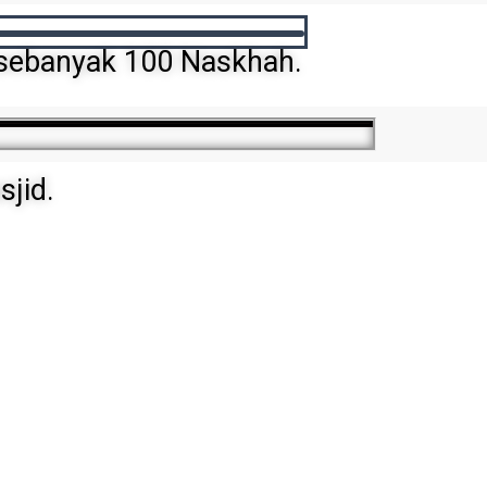
5 sebanyak 100 Naskhah.
jid.