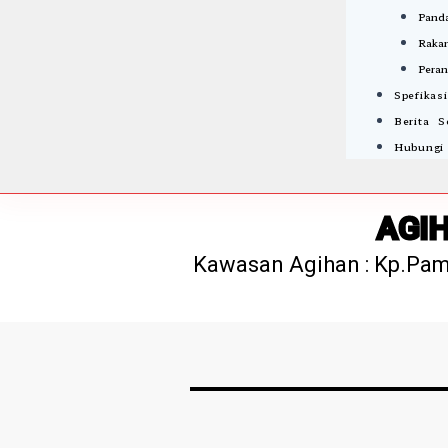
Panda
Rakan
Peran
Spefikas
Berita 
Hubungi
AGIH
Kawasan Agihan : Kp.Pa