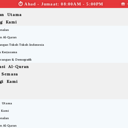
⏱︎ Ahad - Jumaat: 08:00AM - 5:00PM ☏ 
an Utama
ng Kami
enalan
n Al-Quran
ngan Tokoh Tokoh Indonesia
 Kerjasama
cangan & Demografik
asi Al-Quran
a Semasa
gi Kami
 Utama
 Kami
enalan
n Al-Quran