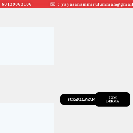
+60139863106 ✉︎ : yayasanammirulummah@gmail
JOM
SUKARELAWAN
DERMA