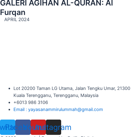
GALERI AGIHAN AL-QURAN: Al
Furqan
APRIL 2024
Lot 20200 Taman LG Utama, Jalan Tengku Umar, 21300
Kuala Terengganu, Terengganu, Malaysia
+6013 986 3106
Email : yayasanammirulummah@gmail.com
witter
Facebook
Youtube
Instagram