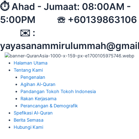
Skip
⏱︎ Ahad - Jumaat: 08:00AM -
to
5:00PM ☏ +60139863106
content
✉︎ :
yayasanammirulummah@gmai
Halaman Utama
Tentang Kami
Pengenalan
Agihan Al-Quran
Pandangan Tokoh Tokoh Indonesia
Rakan Kerjasama
Perancangan & Demografik
Spefikasi Al-Quran
Berita Semasa
Hubungi Kami