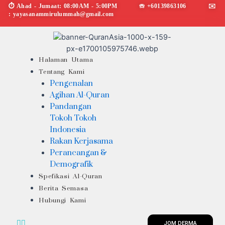
Skip
⏱︎ Ahad - Jumaat: 08:00AM - 5:00PM ☏ +60139863106 ✉︎
: yayasanammirulummah@gmail.com
to
content
Menu
Halaman Utama
Tentang Kami
Pengenalan
Agihan Al-Quran
Pandangan
Tokoh Tokoh
Indonesia
Rakan Kerjasama
Perancangan &
Demografik
Spefikasi Al-Quran
Berita Semasa
Hubungi Kami
JOM DERMA