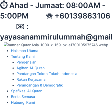
Skip
⏱︎ Ahad - Jumaat: 08:00AM -
to
5:00PM ☏ +60139863106
content
✉︎ :
yayasanammirulummah@gmai
Halaman Utama
Tentang Kami
Pengenalan
Agihan Al-Quran
Pandangan Tokoh Tokoh Indonesia
Rakan Kerjasama
Perancangan & Demografik
Spefikasi Al-Quran
Berita Semasa
Hubungi Kami