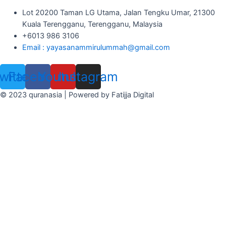
Lot 20200 Taman LG Utama, Jalan Tengku Umar, 21300
Kuala Terengganu, Terengganu, Malaysia
+6013 986 3106
Email : yayasanammirulummah@gmail.com
witter
Facebook
Youtube
Instagram
© 2023 quranasia | Powered by Fatijja Digital