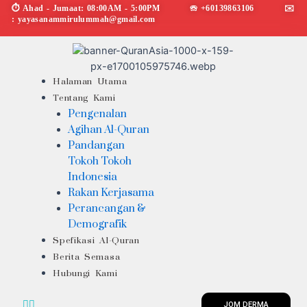
Skip
⏱︎ Ahad - Jumaat: 08:00AM - 5:00PM ☏ +60139863106 ✉︎
: yayasanammirulummah@gmail.com
to
content
Menu
Halaman Utama
Tentang Kami
Pengenalan
Agihan Al-Quran
Pandangan
Tokoh Tokoh
Indonesia
Rakan Kerjasama
Perancangan &
Demografik
Spefikasi Al-Quran
Berita Semasa
Hubungi Kami
JOM DERMA