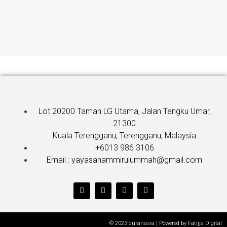
Lot 20200 Taman LG Utama, Jalan Tengku Umar,
21300
Kuala Terengganu, Terengganu, Malaysia
+6013 986 3106
Email : yayasanammirulummah@gmail.com
T
F
Y
I
w
a
o
n
i
c
u
s
t
e
t
t
t
b
u
a
e
o
b
g
© 2023 quranasia | Powered by Fatijja Digital