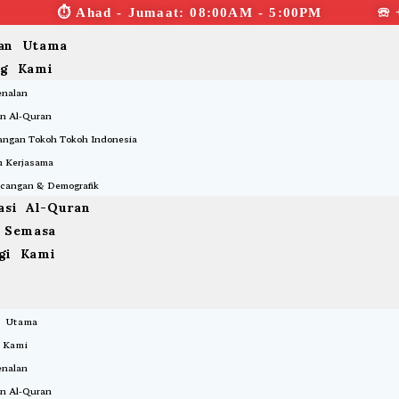
⏱︎ Ahad - Jumaat: 08:00AM - 5:00PM ☏ 
an Utama
ng Kami
enalan
n Al-Quran
ngan Tokoh Tokoh Indonesia
 Kerjasama
cangan & Demografik
asi Al-Quran
a Semasa
gi Kami
 Utama
 Kami
enalan
n Al-Quran