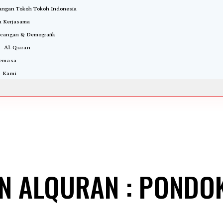
ngan Tokoh Tokoh Indonesia
 Kerjasama
cangan & Demografik
i Al-Quran
Semasa
 Kami
AN ALQURAN : PONDO