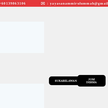
+60139863106 ✉︎ : yayasanammirulummah@gmail
JOM
SUKARELAWAN
DERMA