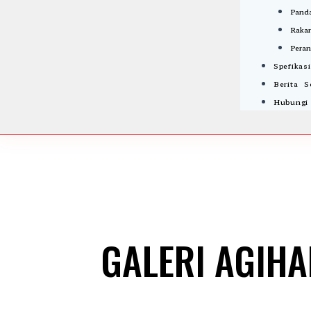
Panda
Rakan
Peran
Spefikas
Berita 
Hubungi
GALERI AGIH