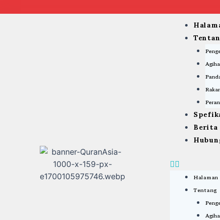
Skip
to
Menu
Halam
content
Tenta
Peng
Agiha
Panda
Rakan
Peran
Spefik
Berit
Hubun
Halaman
Tentang
Peng
Agiha