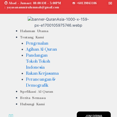
Skip
⏱︎ Ahad - Jumaat: 08:00AM - 5:00PM ☏ +60139863106 ✉︎
: yayasanammirulummah@gmail.com
to
content
Menu
Halaman Utama
Tentang Kami
Pengenalan
Agihan Al-Quran
Pandangan
Tokoh Tokoh
Indonesia
Rakan Kerjasama
Perancangan &
Demografik
Spefikasi Al-Quran
Berita Semasa
Hubungi Kami
JOM DERMA