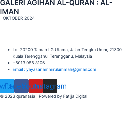
GALERI AGIHAN AL-QURAN : AL-
IMAN
OKTOBER 2024
Lot 20200 Taman LG Utama, Jalan Tengku Umar, 21300
Kuala Terengganu, Terengganu, Malaysia
+6013 986 3106
Email : yayasanammirulummah@gmail.com
witter
Facebook
Youtube
Instagram
© 2023 quranasia | Powered by Fatijja Digital