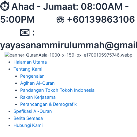
Skip
⏱︎ Ahad - Jumaat: 08:00AM -
to
5:00PM ☏ +60139863106
content
✉︎ :
yayasanammirulummah@gmai
Halaman Utama
Tentang Kami
Pengenalan
Agihan Al-Quran
Pandangan Tokoh Tokoh Indonesia
Rakan Kerjasama
Perancangan & Demografik
Spefikasi Al-Quran
Berita Semasa
Hubungi Kami