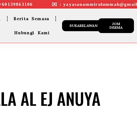
+60139863106 ✉︎ : yayasanammirulummah@gmail
n
Berita Semasa
JOM
SUKARELAWAN
DERMA
Hubungi Kami
LA AL EJ ANUYA