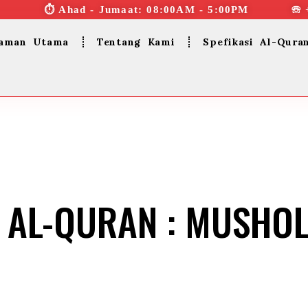
⏱︎ Ahad - Jumaat: 08:00AM - 5:00PM ☏ 
aman Utama
Tentang Kami
Spefikasi Al-Qura
 AL-QURAN : MUSHOL