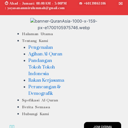
Skip
⏱︎ Ahad - Jumaat: 08:00AM - 5:00PM ☏ +60139863106 ✉︎
: yayasanammirulummah@gmail.com
to
content
Menu
Halaman Utama
Tentang Kami
Pengenalan
Agihan Al-Quran
Pandangan
Tokoh Tokoh
Indonesia
Rakan Kerjasama
Perancangan &
Demografik
Spefikasi Al-Quran
Berita Semasa
Hubungi Kami
JOM DERMA