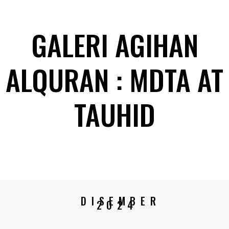
GALERI AGIHAN
ALQURAN : MDTA AT
TAUHID
DISEMBER
2024