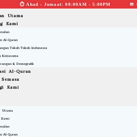
⏱︎ Ahad - Jumaat: 08:00AM - 5:00PM ☏ 
an Utama
ng Kami
enalan
n Al-Quran
ngan Tokoh Tokoh Indonesia
 Kerjasama
cangan & Demografik
asi Al-Quran
a Semasa
gi Kami
 Utama
 Kami
enalan
n Al-Quran