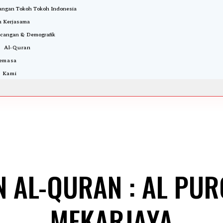
ngan Tokoh Tokoh Indonesia
 Kerjasama
cangan & Demografik
i Al-Quran
Semasa
 Kami
N AL-QURAN : AL P
MEKARJAYA