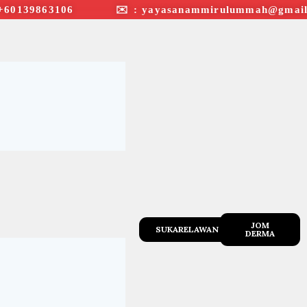
+60139863106 ✉︎ : yayasanammirulummah@gmail
JOM
SUKARELAWAN
DERMA