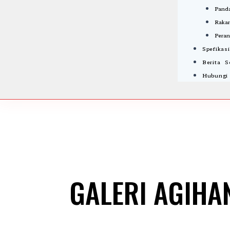
Panda
Rakan
Peran
Spefikas
Berita 
Hubungi
GALERI AGIHA