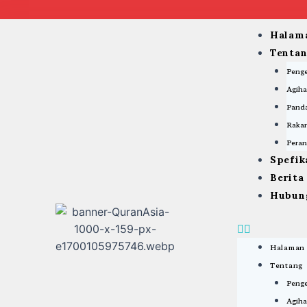
Skip
to
Menu
Halam
content
Tenta
Peng
Agiha
Panda
Rakan
Peran
Spefik
Berit
Hubun
Halaman
Tentang
Peng
Agiha